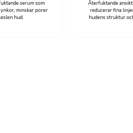
fuktande serum som
Återfuktande ansik
 rynkor, minskar porer
reducerar fina linj
keslen hud.
hudens struktur och