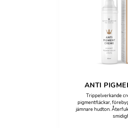
ANTI PIGM
Trippelverkande c
pigmentfläckar, föreby
jämnare hudton. Återfu
smidig