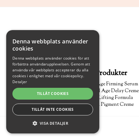
Denna webbplats använder
cookies
Denna webbplats använder cookies för att
förbättra användarupplevelsen. Genom att
använda vår webbplats accepterar du alla
Produkter
cookies i enlighet med vår cookiepolicy.
Detaljer
Anti Age Firming Serum
Retinol Age Delay Creme
TILLÅT COOKIES
Eye Lifting Formula
Anti Pigment Creme
TILLÅT INTE COOKIES
VISA DETALJER
© 2019 Scandinavian Health & Beauty AB
STRIKT NÖDVÄNDIGA