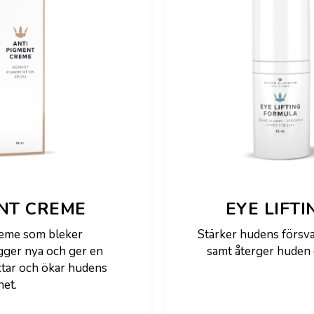
ENT CREME
EYE LIFT
reme som bleker
Stärker hudens försva
gger nya och ger en
samt återger huden d
ktar och ökar hudens
het.