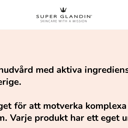
 hudvård med aktiva ingredien
erige.
get för att motverka komplexa
 Varje produkt har ett eget un