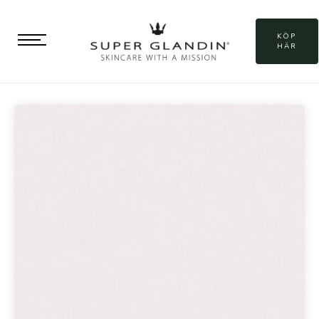
KÖP
HÄR