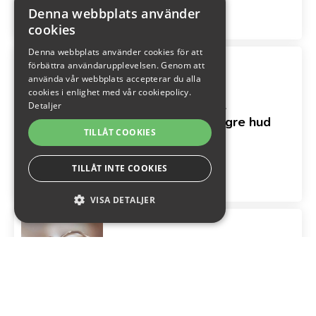
Denna webbplats använder
cookies
Denna webbplats använder cookies för att
förbättra användarupplevelsen. Genom att
använda vår webbplats accepterar du alla
cookies i enlighet med vår cookiepolicy.
Retinol - Kraftfull
Detaljer
behandling för yngre hud
TILLÅT COOKIES
April 21, 2026
TILLÅT INTE COOKIES
VISA DETALJER
STRIKT NÖDVÄNDIGA
PRESTANDA
Peptider - för ett fastare
RIKTADE
och föryngrande resultat
April 21, 2026
FUNKTIONS